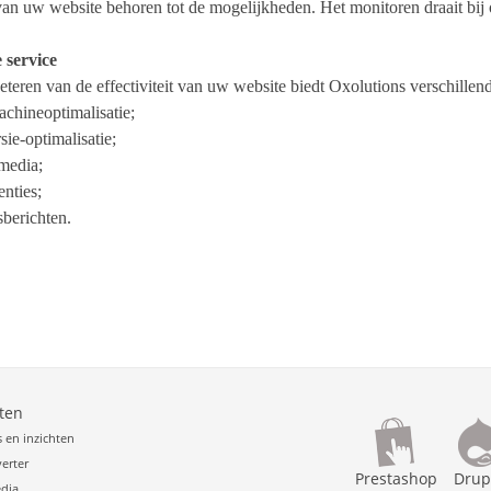
an uw website behoren tot de mogelijkheden. Het monitoren draait bij o
 service
eteren van de effectiviteit van uw website biedt Oxolutions verschille
chineoptimalisatie
;
ie-optimalisatie
;
 media
;
enties
;
berichten
.
ten
s en inzichten
erter
Prestashop
Drup
edia